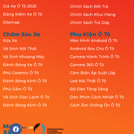
Giá Xe Ô Tô 2025
Chính Sách Đổi Trả
Đăng Kiểm Xe Ô Tô
Chính Sách Khui Hàng
Sitemap
Chính Sách Trả Góp
Chăm Sóc Xe
Phụ Kiện Ô Tô
Rửa Xe
Màn Hình Android Ô Tô
Vệ Sinh Nội Thất
Android Box Cho Ô Tô
Vệ Sinh Khoang Máy
Camera Hành Trình Ô Tô
Đánh Bóng Xe Ô Tô
Camera 360 Ô Tô
Phủ Ceramic Ô Tô
Cảm Biến Áp Suất Lốp
Đánh Bóng Kính Ô Tô
Led Nội Thất Ô Tô
Phủ Gầm Ô Tô
Độ Đèn Tăng Sáng
Vệ Sinh Dàn Lạnh Ô Tô
Dán Phim Cách Nhiệt Ô Tô
Đánh Bóng Kính Ô Tô
Cách Âm Chống Ồn Ô Tô
Mạng
Xã