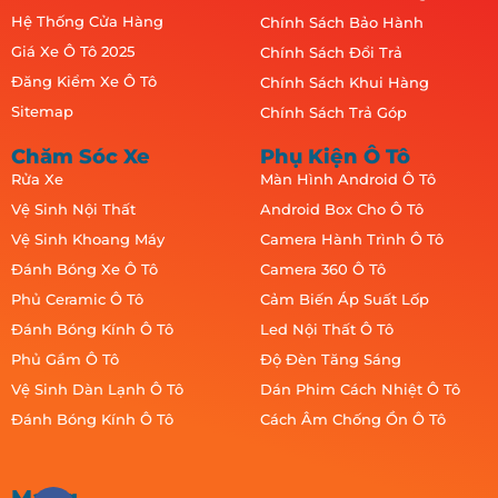
Hệ Thống Cửa Hàng
Chính Sách Bảo Hành
Giá Xe Ô Tô 2025
Chính Sách Đổi Trả
Đăng Kiểm Xe Ô Tô
Chính Sách Khui Hàng
Sitemap
Chính Sách Trả Góp
Chăm Sóc Xe
Phụ Kiện Ô Tô
Rửa Xe
Màn Hình Android Ô Tô
Vệ Sinh Nội Thất
Android Box Cho Ô Tô
Vệ Sinh Khoang Máy
Camera Hành Trình Ô Tô
Đánh Bóng Xe Ô Tô
Camera 360 Ô Tô
Phủ Ceramic Ô Tô
Cảm Biến Áp Suất Lốp
Đánh Bóng Kính Ô Tô
Led Nội Thất Ô Tô
Phủ Gầm Ô Tô
Độ Đèn Tăng Sáng
Vệ Sinh Dàn Lạnh Ô Tô
Dán Phim Cách Nhiệt Ô Tô
Đánh Bóng Kính Ô Tô
Cách Âm Chống Ồn Ô Tô
Mạng