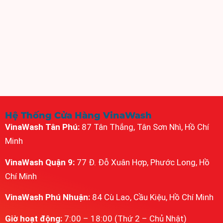
Hệ Thống Cửa Hàng VinaWash
VinaWash Tân Phú:
87 Tân Thắng, Tân Sơn Nhì, Hồ Chí
Minh
VinaWash Quận 9:
77 Đ. Đỗ Xuân Hợp, Phước Long, Hồ
Chí Minh
VinaWash Phú Nhuận:
84 Cù Lao, Cầu Kiệu, Hồ Chí Minh
Giờ hoạt động:
7:00 – 18:00 (Thứ 2 – Chủ Nhật)