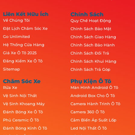
Liên Kết Hữu Ích
Chính Sách
Về Chúng Tôi
Quy Chế Hoạt Động
Đặt Lịch Chăm Sóc Xe
Chính Sách Bảo Mật
Go Unlimited
Chính Sách Giao Hàng
Hệ Thống Cửa Hàng
Chính Sách Bảo Hành
Giá Xe Ô Tô 2025
Chính Sách Đổi Trả
Đăng Kiểm Xe Ô Tô
Chính Sách Khui Hàng
Sitemap
Chính Sách Trả Góp
Chăm Sóc Xe
Phụ Kiện Ô Tô
Rửa Xe
Màn Hình Android Ô Tô
Vệ Sinh Nội Thất
Android Box Cho Ô Tô
Vệ Sinh Khoang Máy
Camera Hành Trình Ô Tô
Đánh Bóng Xe Ô Tô
Camera 360 Ô Tô
Phủ Ceramic Ô Tô
Cảm Biến Áp Suất Lốp
Đánh Bóng Kính Ô Tô
Led Nội Thất Ô Tô