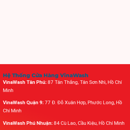
Hệ Thống Cửa Hàng VinaWash
VinaWash Tân Phú:
87 Tân Thắng, Tân Sơn Nhì, Hồ Chí
Minh
VinaWash Quận 9:
77 Đ. Đỗ Xuân Hợp, Phước Long, Hồ
Chí Minh
VinaWash Phú Nhuận:
84 Cù Lao, Cầu Kiệu, Hồ Chí Minh