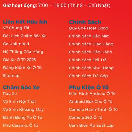
Giờ hoạt động:
7:00 – 18:00 (Thứ 2 – Chủ Nhật)
Liên Kết Hữu Ích
Chính Sách
Về Chúng Tôi
Quy Chế Hoạt Động
Đặt Lịch Chăm Sóc Xe
Chính Sách Bảo Mật
Go Unlimited
Chính Sách Giao Hàng
Hệ Thống Cửa Hàng
Chính Sách Bảo Hành
Giá Xe Ô Tô 2025
Chính Sách Đổi Trả
Đăng Kiểm Xe Ô Tô
Chính Sách Khui Hàng
Sitemap
Chính Sách Trả Góp
Chăm Sóc Xe
Phụ Kiện Ô Tô
Rửa Xe
Màn Hình Android Ô Tô
Vệ Sinh Nội Thất
Android Box Cho Ô Tô
Vệ Sinh Khoang Máy
Camera Hành Trình Ô Tô
Đánh Bóng Xe Ô Tô
Camera 360 Ô Tô
Phủ Ceramic Ô Tô
Cảm Biến Áp Suất Lốp