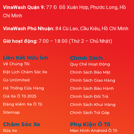
VinaWash Quận 9:
77 Đ. Đỗ Xuân Hợp, Phước Long, Hồ
Chí Minh
VinaWash Phú Nhuận:
84 Cù Lao, Cầu Kiệu, Hồ Chí Minh
Giờ hoạt động:
7:00 – 18:00 (Thứ 2 – Chủ Nhật)
Liên Kết Hữu Ích
Chính Sách
Về Chúng Tôi
Quy Chế Hoạt Động
Đặt Lịch Chăm Sóc Xe
Chính Sách Bảo Mật
Go Unlimited
Chính Sách Giao Hàng
Hệ Thống Cửa Hàng
Chính Sách Bảo Hành
Giá Xe Ô Tô 2025
Chính Sách Đổi Trả
Đăng Kiểm Xe Ô Tô
Chính Sách Khui Hàng
Sitemap
Chính Sách Trả Góp
Chăm Sóc Xe
Phụ Kiện Ô Tô
Rửa Xe
Màn Hình Android Ô Tô