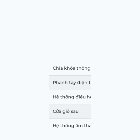
Ghế hành 
Ghế sau 1
Ghế sau 2
Chế độ So
Chìa khóa thông minh và khởi động 
Phanh tay điện tử
Hệ thống điều hòa
Cửa gió sau
Hệ thống âm thanh
Màn hình
Số loa