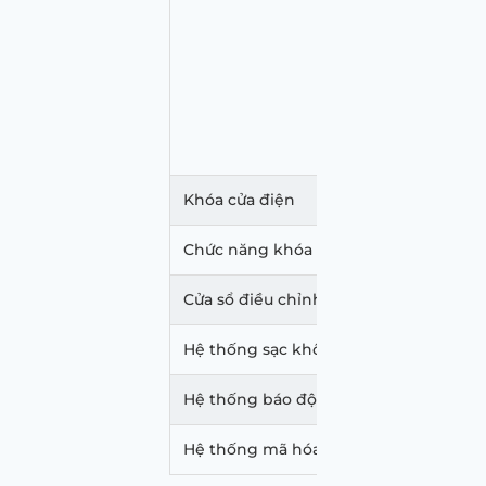
Cổng kết 
Hệ thống 
Kết nối B
Khóa cửa điện
Chức năng khóa cửa từ xa
Cửa sổ điều chỉnh điện
Hệ thống sạc không dây
Hệ thống báo động
Hệ thống mã hóa khóa động cơ