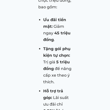
chục triệu đồng,
bao gồm:
Ưu đãi tiền
mặt:
Giảm
ngay
45 triệu
đồng
.
Tặng gói phụ
kiện tự chọn:
Trị giá
5 triệu
đồng
để nâng
cấp xe theo ý
thích.
Hỗ trợ trả
góp:
Lãi suất
ưu đãi chỉ