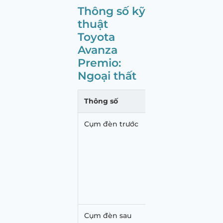
Thông số kỹ
thuật
Toyota
Avanza
Premio:
Ngoại thất
Thông số
Cụm đèn trước
Đèn ch
Đèn ch
Hệ thố
Đèn c
Cụm đèn sau