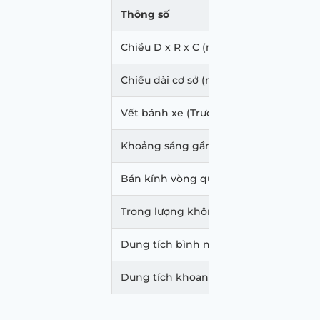
Thông số
Chiều D x R x C (mm)
Chiều dài cơ sở (mm)
Vết bánh xe (Trước/Sau) (mm)
Khoảng sáng gầm xe (mm)
Bán kính vòng quay tối thiểu
Trọng lượng không tải/toàn tải (kg)
Dung tích bình nhiên liệu (L)
Dung tích khoang hành lý (L)