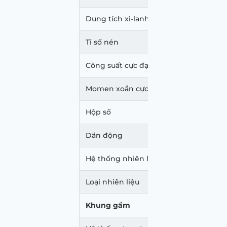
Dung tích xi-lanh (cc)
1.49
Tỉ số nén
11.5
Công suất cực đại (hp @ rpm)
(78
Momen xoắn cực đại (Nm/rpm)
138
Hộp số
Số 
Dẫn động
Cầu
Hệ thống nhiên liệu
Phu
Loại nhiên liệu
Xăn
Khung gầm