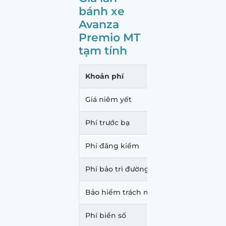
bánh xe
Avanza
Premio MT
tạm tính
Khoản phí
Mức p
Giá niêm yết
558.0
Phí trước bạ
33.48
Phí đăng kiểm
340.
Phí bảo trì đường bộ
1.560
Bảo hiểm trách nhiệm dân sự
873.
Phí biển số
20.00