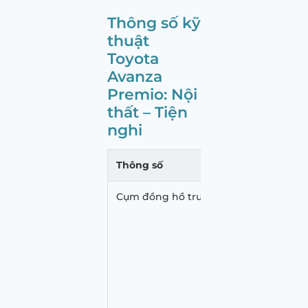
Thông số kỹ
thuật
Toyota
Avanza
Premio: Nội
thất – Tiện
nghi
Thông số
Cụm đồng hồ trung tâm
Loại đồng
Chức năng 
Chức năng
Chức năn