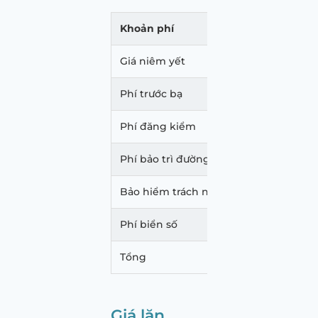
Khoản phí
Mức p
Giá niêm yết
598.
Phí trước bạ
35.88
Phí đăng kiểm
340.
Phí bảo trì đường bộ
1.560
Bảo hiểm trách nhiệm dân sự
873.
Phí biển số
20.00
Tổng
656.
Giá lăn