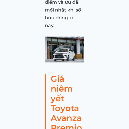
điểm và ưu đãi
mới nhất khi sở
hữu dòng xe
này.
Giá
niêm
yết
Toyota
Avanza
Premio