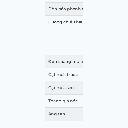
Đèn báo phanh trên cao
Gương chiếu hậu bên ngoài
Chỉnh 
Gập đi
Tích h
Đèn sương mù trước
Gạt mưa trước
Gạt mưa sau
Thanh giá nóc
Ăng ten