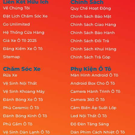
Liên Kết Hữu Ích
Chính Sách
Về Chúng Tôi
Quy Chế Hoạt Động
Đặt Lịch Chăm Sóc Xe
Chính Sách Bảo Mật
Go Unlimited
Chính Sách Giao Hàng
Hệ Thống Cửa Hàng
Chính Sách Bảo Hành
Giá Xe Ô Tô 2025
Chính Sách Đổi Trả
Đăng Kiểm Xe Ô Tô
Chính Sách Khui Hàng
Sitemap
Chính Sách Trả Góp
Chăm Sóc Xe
Phụ Kiện Ô Tô
Rửa Xe
Màn Hình Android Ô Tô
Vệ Sinh Nội Thất
Android Box Cho Ô Tô
Vệ Sinh Khoang Máy
Camera Hành Trình Ô Tô
Đánh Bóng Xe Ô Tô
Camera 360 Ô Tô
Phủ Ceramic Ô Tô
Cảm Biến Áp Suất Lốp
Đánh Bóng Kính Ô Tô
Led Nội Thất Ô Tô
Phủ Gầm Ô Tô
Độ Đèn Tăng Sáng
Vệ Sinh Dàn Lạnh Ô Tô
Dán Phim Cách Nhiệt Ô Tô