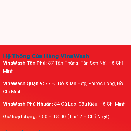
Hệ Thống Cửa Hàng VinaWash
VinaWash Tân Phú:
87 Tân Thắng, Tân Sơn Nhì, Hồ Chí
Minh
VinaWash Quận 9:
77 Đ. Đỗ Xuân Hợp, Phước Long, Hồ
Chí Minh
VinaWash Phú Nhuận:
84 Cù Lao, Cầu Kiệu, Hồ Chí Minh
Giờ hoạt động:
7:00 – 18:00 (Thứ 2 – Chủ Nhật)