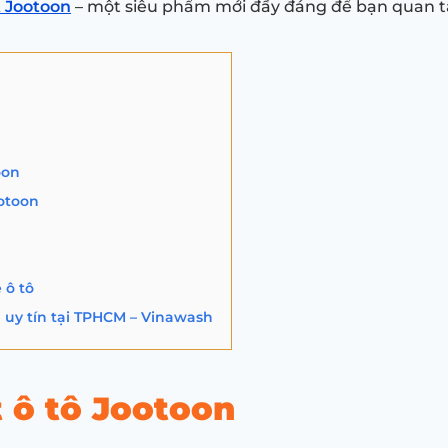
t Jootoon
– một siêu phẩm mới đầy đáng để bạn quan 
oon
ootoon
 ô tô
n uy tín tại TPHCM – Vinawash
t ô tô Jootoon