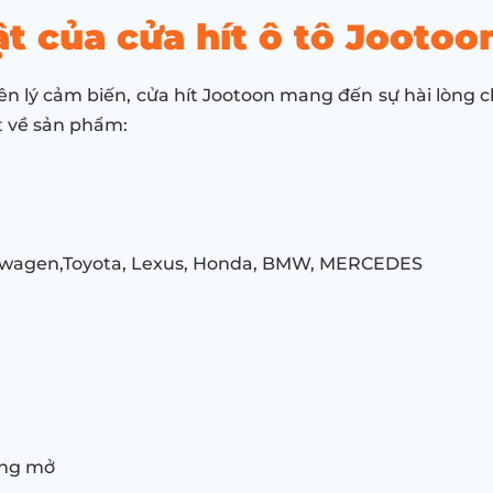
t của cửa hít ô tô Jootoo
n lý cảm biến, cửa hít Jootoon mang đến sự hài lòng c
ết về sản phẩm:
lkswagen,Toyota, Lexus, Honda, BMW, MERCEDES
óng mở