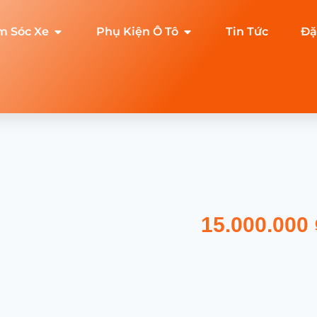
m Sóc Xe
Phụ Kiện Ô Tô
Tin Tức
Đặ
15.000.000