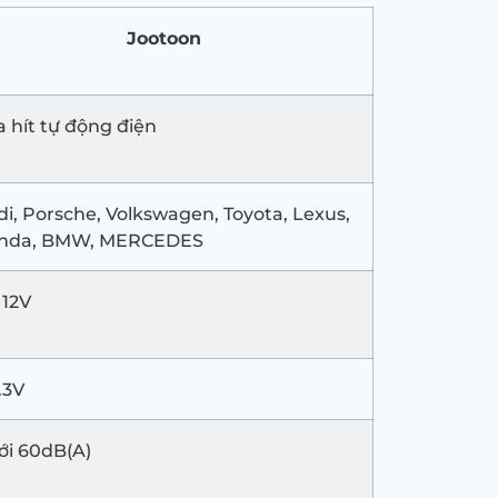
Jootoon
 hít tự động điện
i, Porsche, Volkswagen, Toyota, Lexus,
nda, BMW, MERCEDES
 12V
.3V
ới 60dB(A)