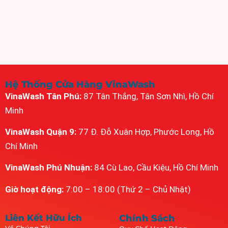
Hệ Thống Cửa Hàng VinaWash
VinaWash Tân Phú:
87 Tân Thắng, Tân Sơn Nhì, Hồ Chí
Minh
VinaWash Quận 9:
77 Đ. Đỗ Xuân Hợp, Phước Long, Hồ
Chí Minh
VinaWash Phú Nhuận:
84 Cù Lao, Cầu Kiệu, Hồ Chí Minh
Giờ hoạt động:
7:00 – 18:00 (Thứ 2 – Chủ Nhật)
Liên Kết Hữu Ích
Chính Sách