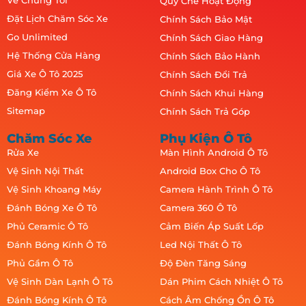
Về Chúng Tôi
Quy Chế Hoạt Động
Đặt Lịch Chăm Sóc Xe
Chính Sách Bảo Mật
Go Unlimited
Chính Sách Giao Hàng
Hệ Thống Cửa Hàng
Chính Sách Bảo Hành
Giá Xe Ô Tô 2025
Chính Sách Đổi Trả
Đăng Kiểm Xe Ô Tô
Chính Sách Khui Hàng
Sitemap
Chính Sách Trả Góp
Chăm Sóc Xe
Phụ Kiện Ô Tô
Rửa Xe
Màn Hình Android Ô Tô
Vệ Sinh Nội Thất
Android Box Cho Ô Tô
Vệ Sinh Khoang Máy
Camera Hành Trình Ô Tô
Đánh Bóng Xe Ô Tô
Camera 360 Ô Tô
Phủ Ceramic Ô Tô
Cảm Biến Áp Suất Lốp
Đánh Bóng Kính Ô Tô
Led Nội Thất Ô Tô
Phủ Gầm Ô Tô
Độ Đèn Tăng Sáng
Vệ Sinh Dàn Lạnh Ô Tô
Dán Phim Cách Nhiệt Ô Tô
Đánh Bóng Kính Ô Tô
Cách Âm Chống Ồn Ô Tô