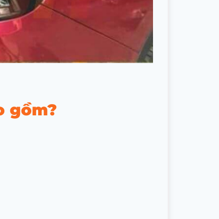
o gồm?