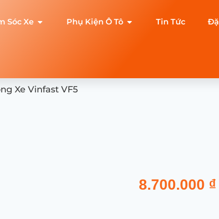
m Sóc Xe
Phụ Kiện Ô Tô
Tin Tức
Đặ
ng Xe Vinfast VF5
8.700.000
₫