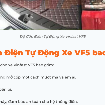
Độ Cốp Điện Tự Động Xe Vinfast VF5
 Điện Tự Động Xe VF5 ba
cho xe Vinfast VF5 bao gồm:
đóng mở cốp một cách mượt mà và êm ái.
bền bỉ.
 cháy, đảm bảo an toàn cho hệ thống điện.