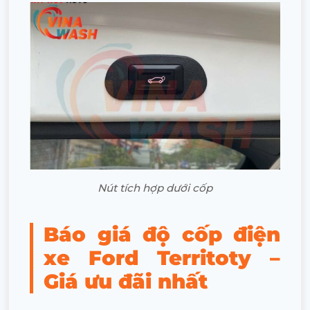
Nút tích hợp dưới cốp
Báo giá độ cốp điện
xe Ford Territoty –
Giá ưu đãi nhất