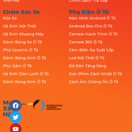
Sitemap
Chính Sách Trả Góp
Chăm Sóc Xe
Phụ Kiện Ô Tô
Rửa Xe
Màn Hình Android Ô Tô
Vệ Sinh Nội Thất
Android Box Cho Ô Tô
Vệ Sinh Khoang Máy
Camera Hành Trình Ô Tô
Đánh Bóng Xe Ô Tô
Camera 360 Ô Tô
Phủ Ceramic Ô Tô
Cảm Biến Áp Suất Lốp
Đánh Bóng Kính Ô Tô
Led Nội Thất Ô Tô
Phủ Gầm Ô Tô
Độ Đèn Tăng Sáng
Vệ Sinh Dàn Lạnh Ô Tô
Dán Phim Cách Nhiệt Ô Tô
Đánh Bóng Kính Ô Tô
Cách Âm Chống Ồn Ô Tô
Mạng
Xã
Hội