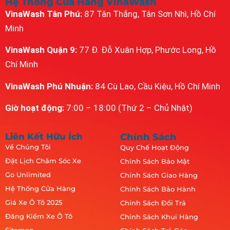
Hệ Thống Cửa Hàng VinaWash
VinaWash Tân Phú:
87 Tân Thắng, Tân Sơn Nhì, Hồ Chí
Minh
VinaWash Quận 9:
77 Đ. Đỗ Xuân Hợp, Phước Long, Hồ
Chí Minh
VinaWash Phú Nhuận:
84 Cù Lao, Cầu Kiệu, Hồ Chí Minh
Giờ hoạt động:
7:00 – 18:00 (Thứ 2 – Chủ Nhật)
Liên Kết Hữu Ích
Chính Sách
Về Chúng Tôi
Quy Chế Hoạt Động
Đặt Lịch Chăm Sóc Xe
Chính Sách Bảo Mật
Go Unlimited
Chính Sách Giao Hàng
Hệ Thống Cửa Hàng
Chính Sách Bảo Hành
Giá Xe Ô Tô 2025
Chính Sách Đổi Trả
Đăng Kiểm Xe Ô Tô
Chính Sách Khui Hàng