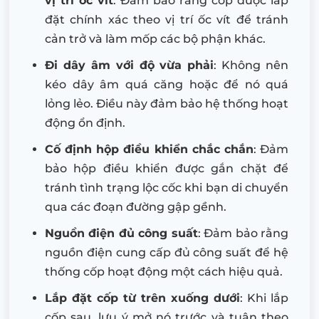
vị trí ốc vít
: Đảm bảo rằng cốp được lắp
đặt chính xác theo vị trí ốc vít để tránh
cản trở và làm mốp các bộ phận khác.
Đi dây âm với độ vừa phải
: Không nên
kéo dây âm quá căng hoặc để nó quá
lỏng lẻo. Điều này đảm bảo hệ thống hoạt
động ổn định.
Cố định hộp điều khiển chắc chắn
: Đảm
bảo hộp điều khiển được gắn chặt để
tránh tình trạng lộc cốc khi bạn di chuyển
qua các đoạn đường gập gềnh.
Nguồn điện đủ công suất
: Đảm bảo rằng
nguồn điện cung cấp đủ công suất để hệ
thống cốp hoạt động một cách hiệu quả.
Lắp đặt cốp từ trên xuống dưới
: Khi lắp
cốp sau, lưu ý mở nó trước và tuân theo