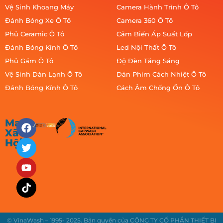
Vệ Sinh Khoang Máy
Camera Hành Trình Ô Tô
Đánh Bóng Xe Ô Tô
Camera 360 Ô Tô
Phủ Ceramic Ô Tô
Cảm Biến Áp Suất Lốp
Đánh Bóng Kính Ô Tô
Led Nội Thất Ô Tô
Phủ Gầm Ô Tô
Độ Đèn Tăng Sáng
Vệ Sinh Dàn Lạnh Ô Tô
Dán Phim Cách Nhiệt Ô Tô
Đánh Bóng Kính Ô Tô
Cách Âm Chống Ồn Ô Tô
Mạng
Xã
Hội
© VinaWash – 1995- 2025. Bản quyền của CÔNG TY CỔ PHẦN THIẾT BỊ