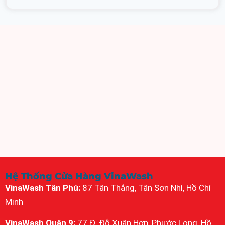
Hệ Thống Cửa Hàng VinaWash
VinaWash Tân Phú:
87 Tân Thắng, Tân Sơn Nhì, Hồ Chí
Minh
VinaWash Quận 9:
77 Đ. Đỗ Xuân Hợp, Phước Long, Hồ