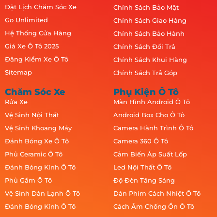
Đặt Lịch Chăm Sóc Xe
Chính Sách Bảo Mật
Go Unlimited
Chính Sách Giao Hàng
Hệ Thống Cửa Hàng
Chính Sách Bảo Hành
Giá Xe Ô Tô 2025
Chính Sách Đổi Trả
Đăng Kiểm Xe Ô Tô
Chính Sách Khui Hàng
Sitemap
Chính Sách Trả Góp
Chăm Sóc Xe
Phụ Kiện Ô Tô
Rửa Xe
Màn Hình Android Ô Tô
Vệ Sinh Nội Thất
Android Box Cho Ô Tô
Vệ Sinh Khoang Máy
Camera Hành Trình Ô Tô
Đánh Bóng Xe Ô Tô
Camera 360 Ô Tô
Phủ Ceramic Ô Tô
Cảm Biến Áp Suất Lốp
Đánh Bóng Kính Ô Tô
Led Nội Thất Ô Tô
Phủ Gầm Ô Tô
Độ Đèn Tăng Sáng
Vệ Sinh Dàn Lạnh Ô Tô
Dán Phim Cách Nhiệt Ô Tô
Đánh Bóng Kính Ô Tô
Cách Âm Chống Ồn Ô Tô