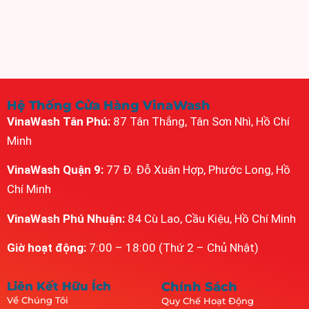
Hệ Thống Cửa Hàng VinaWash
VinaWash Tân Phú:
87 Tân Thắng, Tân Sơn Nhì, Hồ Chí
Minh
VinaWash Quận 9:
77 Đ. Đỗ Xuân Hợp, Phước Long, Hồ
Chí Minh
VinaWash Phú Nhuận:
84 Cù Lao, Cầu Kiệu, Hồ Chí Minh
Giờ hoạt động:
7:00 – 18:00 (Thứ 2 – Chủ Nhật)
Liên Kết Hữu Ích
Chính Sách
Về Chúng Tôi
Quy Chế Hoạt Động