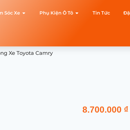
m Sóc Xe
Phụ Kiện Ô Tô
Tin Tức
Đặ
ộng Xe Toyota Camry
8.700.000
₫