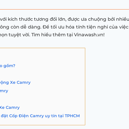
i kích thước tương đối lớn, được ưa chuộng bởi nhiều g
ông còn dễ dàng. Để tối ưu hóa tính tiện nghi của việc 
họn tuyệt vời. Tìm hiểu thêm tại Vinawash.vn!
ao gồm?
Động Xe Camry
amry
 Xe Camry
 đặt Cốp Điện Camry uy tín tại TPHCM