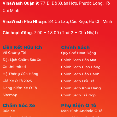
VinaWash Quận 9:
77 Đ. Đỗ Xuân Hợp, Phước Long, Hồ
Chí Minh
VinaWash Phú Nhuận:
84 Cù Lao, Cầu Kiệu, Hồ Chí Minh
Giờ hoạt động:
7:00 – 18:00 (Thứ 2 – Chủ Nhật)
Liên Kết Hữu Ích
Chính Sách
Về Chúng Tôi
Quy Chế Hoạt Động
Đặt Lịch Chăm Sóc Xe
Chính Sách Bảo Mật
Go Unlimited
Chính Sách Giao Hàng
Hệ Thống Cửa Hàng
Chính Sách Bảo Hành
Giá Xe Ô Tô 2025
Chính Sách Đổi Trả
Đăng Kiểm Xe Ô Tô
Chính Sách Khui Hàng
Sitemap
Chính Sách Trả Góp
Chăm Sóc Xe
Phụ Kiện Ô Tô
Rửa Xe
Màn Hình Android Ô Tô