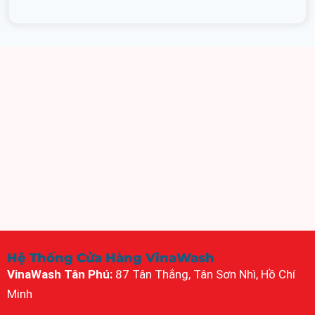
Hệ Thống Cửa Hàng VinaWash
VinaWash Tân Phú:
87 Tân Thắng, Tân Sơn Nhì, Hồ Chí
Minh