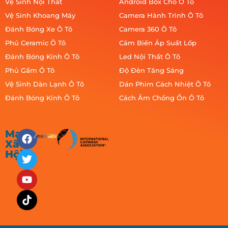
Vệ Sinh Nội Thất
Android Box Cho Ô Tô
Vệ Sinh Khoang Máy
Camera Hành Trình Ô Tô
Đánh Bóng Xe Ô Tô
Camera 360 Ô Tô
Phủ Ceramic Ô Tô
Cảm Biến Áp Suất Lốp
Đánh Bóng Kính Ô Tô
Led Nội Thất Ô Tô
Phủ Gầm Ô Tô
Độ Đèn Tăng Sáng
Vệ Sinh Dàn Lạnh Ô Tô
Dán Phim Cách Nhiệt Ô Tô
Đánh Bóng Kính Ô Tô
Cách Âm Chống Ồn Ô Tô
Mạng
Xã
Hội