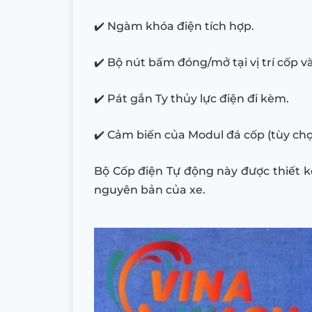
✔️ Ngàm khóa điện tích hợp.
✔️ Bộ nút bấm đóng/mở tại vị trí cốp và v
✔️ Pát gắn Ty thủy lực điện đi kèm.
✔️ Cảm biến của Modul đá cốp (tùy ch
Bộ Cốp điện Tự động này được thiết 
nguyên bản của xe.