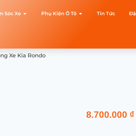
m Sóc Xe
Phụ Kiện Ô Tô
Tin Tức
Đặ
ộng Xe Kia Rondo
8.700.000
₫