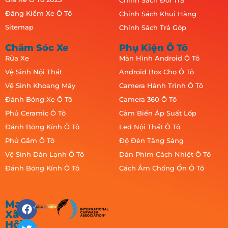
Chính Sách Đổi Trả
Đăng Kiểm Xe Ô Tô
Chính Sách Khui Hàng
Sitemap
Chính Sách Trả Góp
Chăm Sóc Xe
Phụ Kiện Ô Tô
Rửa Xe
Màn Hình Android Ô Tô
Vệ Sinh Nội Thất
Android Box Cho Ô Tô
Vệ Sinh Khoang Máy
Camera Hành Trình Ô Tô
Đánh Bóng Xe Ô Tô
Camera 360 Ô Tô
Phủ Ceramic Ô Tô
Cảm Biến Áp Suất Lốp
Đánh Bóng Kính Ô Tô
Led Nội Thất Ô Tô
Phủ Gầm Ô Tô
Độ Đèn Tăng Sáng
Vệ Sinh Dàn Lạnh Ô Tô
Dán Phim Cách Nhiệt Ô Tô
Đánh Bóng Kính Ô Tô
Cách Âm Chống Ồn Ô Tô
Mạng
Xã
Hội