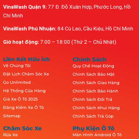
VinaWash Quận 9:
77 Đ. Đỗ Xuân Hợp, Phước Long, Hồ
Chí Minh
VinaWash Phú Nhuận:
84 Cù Lao, Cầu Kiệu, Hồ Chí Minh
Giờ hoạt động:
7:00 – 18:00 (Thứ 2 – Chủ Nhật)
Liên Kết Hữu Ích
Chính Sách
Về Chúng Tôi
Quy Chế Hoạt Động
Đặt Lịch Chăm Sóc Xe
Chính Sách Bảo Mật
Go Unlimited
Chính Sách Giao Hàng
Hệ Thống Cửa Hàng
Chính Sách Bảo Hành
Giá Xe Ô Tô 2025
Chính Sách Đổi Trả
Đăng Kiểm Xe Ô Tô
Chính Sách Khui Hàng
Sitemap
Chính Sách Trả Góp
Chăm Sóc Xe
Phụ Kiện Ô Tô
Rửa Xe
Màn Hình Android Ô Tô