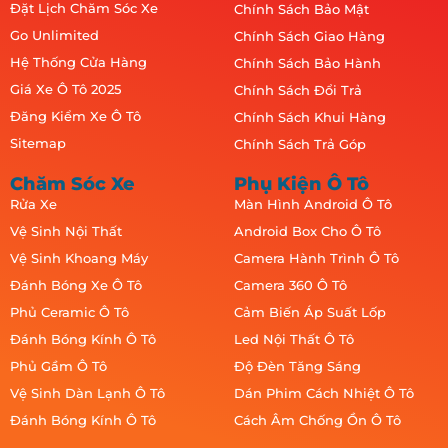
Đặt Lịch Chăm Sóc Xe
Chính Sách Bảo Mật
Go Unlimited
Chính Sách Giao Hàng
Hệ Thống Cửa Hàng
Chính Sách Bảo Hành
Giá Xe Ô Tô 2025
Chính Sách Đổi Trả
Đăng Kiểm Xe Ô Tô
Chính Sách Khui Hàng
Sitemap
Chính Sách Trả Góp
Chăm Sóc Xe
Phụ Kiện Ô Tô
Rửa Xe
Màn Hình Android Ô Tô
Vệ Sinh Nội Thất
Android Box Cho Ô Tô
Vệ Sinh Khoang Máy
Camera Hành Trình Ô Tô
Đánh Bóng Xe Ô Tô
Camera 360 Ô Tô
Phủ Ceramic Ô Tô
Cảm Biến Áp Suất Lốp
Đánh Bóng Kính Ô Tô
Led Nội Thất Ô Tô
Phủ Gầm Ô Tô
Độ Đèn Tăng Sáng
Vệ Sinh Dàn Lạnh Ô Tô
Dán Phim Cách Nhiệt Ô Tô
Đánh Bóng Kính Ô Tô
Cách Âm Chống Ồn Ô Tô