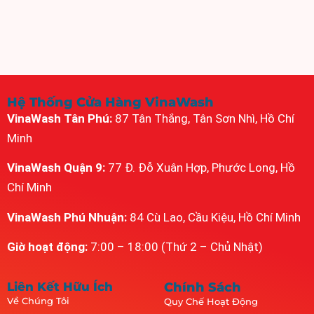
Hệ Thống Cửa Hàng VinaWash
VinaWash Tân Phú:
87 Tân Thắng, Tân Sơn Nhì, Hồ Chí
Minh
VinaWash Quận 9:
77 Đ. Đỗ Xuân Hợp, Phước Long, Hồ
Chí Minh
VinaWash Phú Nhuận:
84 Cù Lao, Cầu Kiệu, Hồ Chí Minh
Giờ hoạt động:
7:00 – 18:00 (Thứ 2 – Chủ Nhật)
Liên Kết Hữu Ích
Chính Sách
Về Chúng Tôi
Quy Chế Hoạt Động