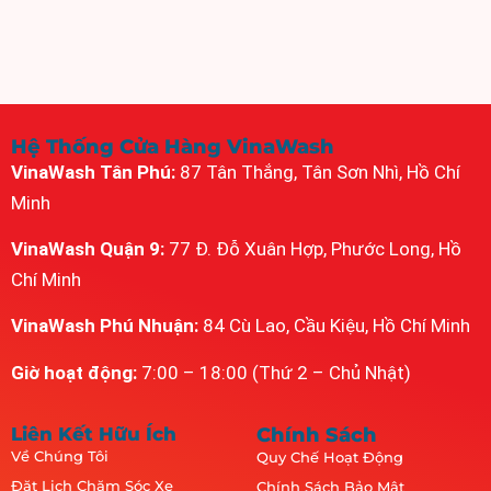
Hệ Thống Cửa Hàng VinaWash
VinaWash Tân Phú:
87 Tân Thắng, Tân Sơn Nhì, Hồ Chí
Minh
VinaWash Quận 9:
77 Đ. Đỗ Xuân Hợp, Phước Long, Hồ
Chí Minh
VinaWash Phú Nhuận:
84 Cù Lao, Cầu Kiệu, Hồ Chí Minh
Giờ hoạt động:
7:00 – 18:00 (Thứ 2 – Chủ Nhật)
Liên Kết Hữu Ích
Chính Sách
Về Chúng Tôi
Quy Chế Hoạt Động
Đặt Lịch Chăm Sóc Xe
Chính Sách Bảo Mật