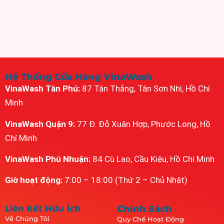
Hệ Thống Cửa Hàng VinaWash
VinaWash Tân Phú:
87 Tân Thắng, Tân Sơn Nhì, Hồ Chí
Minh
VinaWash Quận 9:
77 Đ. Đỗ Xuân Hợp, Phước Long, Hồ
Chí Minh
VinaWash Phú Nhuận:
84 Cù Lao, Cầu Kiệu, Hồ Chí Minh
Giờ hoạt động:
7:00 – 18:00 (Thứ 2 – Chủ Nhật)
Liên Kết Hữu Ích
Chính Sách
Về Chúng Tôi
Quy Chế Hoạt Động