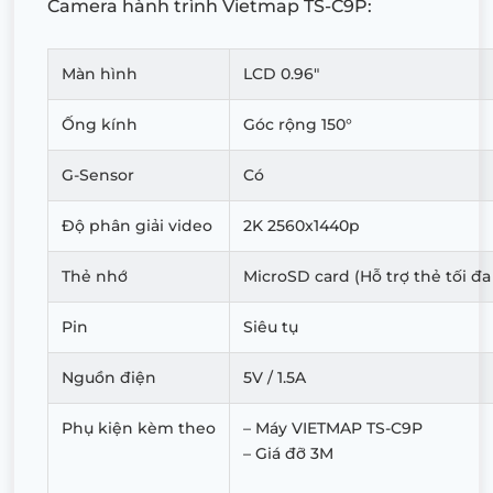
Camera hành trình Vietmap TS-C9P:
Màn hình
LCD 0.96″
Ống kính
Góc rộng 150°
G-Sensor
Có
Độ phân giải video
2K 2560x1440p
Thẻ nhớ
MicroSD card (Hỗ trợ thẻ tối đa
Pin
Siêu tụ
Nguồn điện
5V / 1.5A
Phụ kiện kèm theo
– Máy VIETMAP TS-C9P
– Giá đỡ 3M