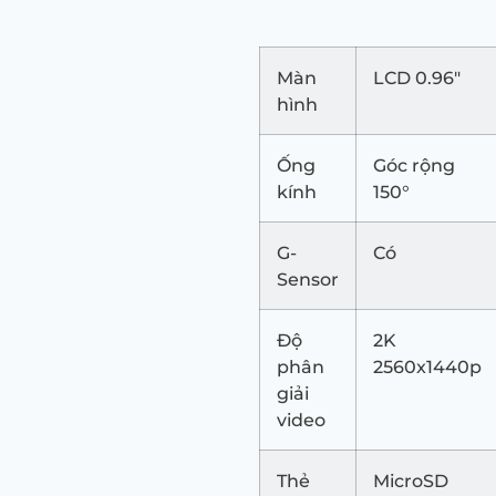
Màn
LCD 0.96″
hình
Ống
Góc rộng
kính
150°
G-
Có
Sensor
Độ
2K
phân
2560x1440p
giải
video
Thẻ
MicroSD