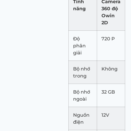
Tính
Camera
năng
360 độ
Owin
2D
Độ
720 P
phân
giải
Bộ nhớ
Không
trong
Bộ nhớ
32 GB
ngoài
Nguồn
12V
điện