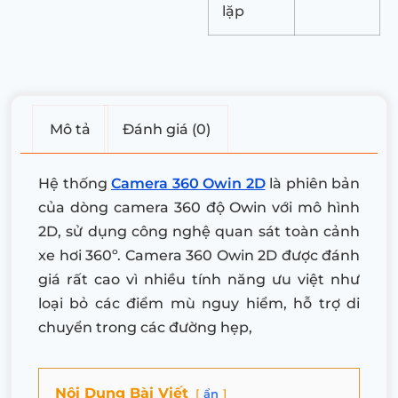
lặp
Mô tả
Đánh giá (0)
Hệ thống
Camera 360 Owin 2D
là phiên bản
của dòng camera 360 độ Owin với mô hình
2D, sử dụng công nghệ quan sát toàn cảnh
xe hơi 360º. Camera 360 Owin 2D được đánh
giá rất cao vì nhiều tính năng ưu việt như
loại bỏ các điểm mù nguy hiểm, hỗ trợ di
chuyển trong các đường hẹp,
Nội Dung Bài Viết
ẩn