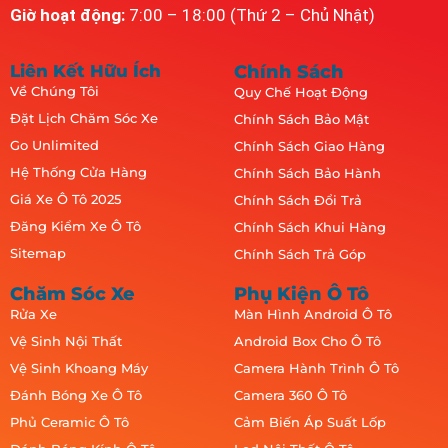
Giờ hoạt động:
7:00 – 18:00 (Thứ 2 – Chủ Nhật)
Liên Kết Hữu Ích
Chính Sách
Về Chúng Tôi
Quy Chế Hoạt Động
Đặt Lịch Chăm Sóc Xe
Chính Sách Bảo Mật
Go Unlimited
Chính Sách Giao Hàng
Hệ Thống Cửa Hàng
Chính Sách Bảo Hành
Giá Xe Ô Tô 2025
Chính Sách Đổi Trả
Đăng Kiểm Xe Ô Tô
Chính Sách Khui Hàng
Sitemap
Chính Sách Trả Góp
Chăm Sóc Xe
Phụ Kiện Ô Tô
Rửa Xe
Màn Hình Android Ô Tô
Vệ Sinh Nội Thất
Android Box Cho Ô Tô
Vệ Sinh Khoang Máy
Camera Hành Trình Ô Tô
Đánh Bóng Xe Ô Tô
Camera 360 Ô Tô
Phủ Ceramic Ô Tô
Cảm Biến Áp Suất Lốp