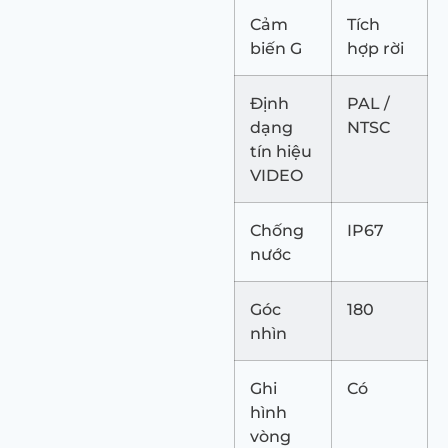
Cảm
Tích
biến G
hợp rời
Định
PAL /
dạng
NTSC
tín hiệu
VIDEO
Chống
IP67
nước
Góc
180
nhìn
Ghi
Có
hình
vòng