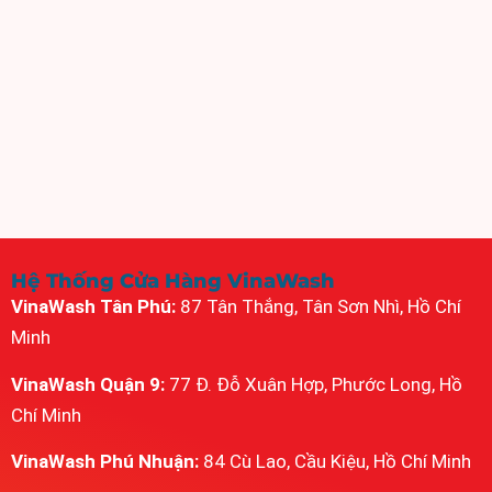
Hệ Thống Cửa Hàng VinaWash
VinaWash Tân Phú:
87 Tân Thắng, Tân Sơn Nhì, Hồ Chí
Minh
VinaWash Quận 9:
77 Đ. Đỗ Xuân Hợp, Phước Long, Hồ
Chí Minh
VinaWash Phú Nhuận:
84 Cù Lao, Cầu Kiệu, Hồ Chí Minh