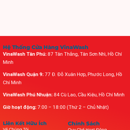
Hệ Thống Cửa Hàng VinaWash
VinaWash Tân Phú:
87 Tân Thắng, Tân Sơn Nhì, Hồ Chí
Minh
VinaWash Quận 9:
77 Đ. Đỗ Xuân Hợp, Phước Long, Hồ
Chí Minh
VinaWash Phú Nhuận:
84 Cù Lao, Cầu Kiệu, Hồ Chí Minh
Giờ hoạt động:
7:00 – 18:00 (Thứ 2 – Chủ Nhật)
Liên Kết Hữu Ích
Chính Sách
Về Chúng Tôi
Quy Chế Hoạt Động