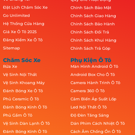
Đặt Lịch Chăm Sóc Xe
Chính Sách Bảo Mật
Go Unlimited
Chính Sách Giao Hàng
Hệ Thống Cửa Hàng
Chính Sách Bảo Hành
Giá Xe Ô Tô 2025
Chính Sách Đổi Trả
Đăng Kiểm Xe Ô Tô
Chính Sách Khui Hàng
Sitemap
Chính Sách Trả Góp
Chăm Sóc Xe
Phụ Kiện Ô Tô
Rửa Xe
Màn Hình Android Ô Tô
Vệ Sinh Nội Thất
Android Box Cho Ô Tô
Vệ Sinh Khoang Máy
Camera Hành Trình Ô Tô
Đánh Bóng Xe Ô Tô
Camera 360 Ô Tô
Phủ Ceramic Ô Tô
Cảm Biến Áp Suất Lốp
Đánh Bóng Kính Ô Tô
Led Nội Thất Ô Tô
Phủ Gầm Ô Tô
Độ Đèn Tăng Sáng
Vệ Sinh Dàn Lạnh Ô Tô
Dán Phim Cách Nhiệt Ô Tô
Đánh Bóng Kính Ô Tô
Cách Âm Chống Ồn Ô Tô