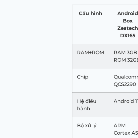
Cấu hình
Android
Box
Zestech
DX165
RAM+ROM
RAM 3GB
ROM 32G
Chip
Qualco
QCS2290
Hệ điều
Android 1
hành
Bộ xử lý
ARM
Cortex A