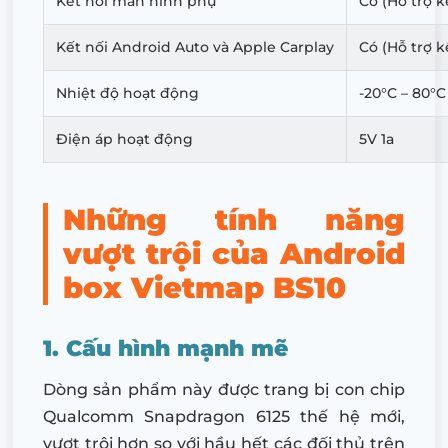
Kết nối màn hình phụ
Có (Hỗ trợ 
Kết nối Android Auto và Apple Carplay
Có (Hỗ trợ k
Nhiệt độ hoạt động
-20°C – 80°C
Điện áp hoạt động
5V 1a
Những tính năng
vượt trội của Android
box Vietmap BS10
1. Cấu hình mạnh mẽ
Dòng sản phẩm này được trang bị con chip
Qualcomm Snapdragon 6125 thế hệ mới,
vượt trội hơn so với hầu hết các đối thủ trên