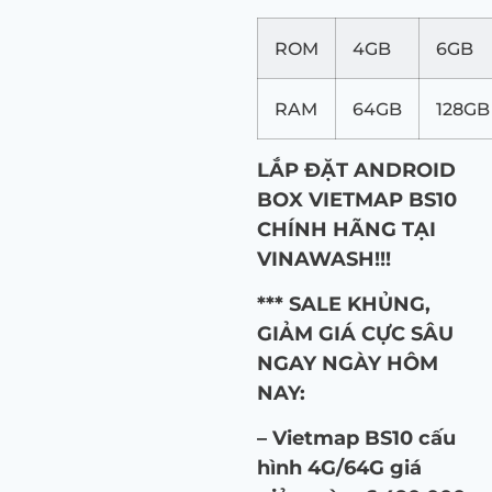
ROM
4GB
6GB
RAM
64GB
128GB
LẮP ĐẶT ANDROID
BOX VIETMAP BS10
CHÍNH HÃNG TẠI
VINAWASH!!!
*** SALE KHỦNG,
GIẢM GIÁ CỰC SÂU
NGAY NGÀY HÔM
NAY:
– Vietmap BS10 cấu
hình 4G/64G giá