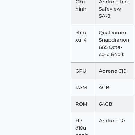
Cấu
Android box
hình
Safeview
SA-8
chip
Qualcomm
xử lý
Snapdragon
665 Qcta-
core 64bit
GPU
Adreno 610
RAM
4GB
ROM
64GB
Hệ
Android 10
điều