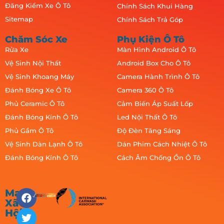
Đăng Kiểm Xe Ô Tô
Chính Sách Khui Hàng
Sitemap
Chính Sách Trả Góp
Chăm Sóc Xe
Phụ Kiện Ô Tô
Rửa Xe
Màn Hình Android Ô Tô
Vệ Sinh Nội Thất
Android Box Cho Ô Tô
Vệ Sinh Khoang Máy
Camera Hành Trình Ô Tô
Đánh Bóng Xe Ô Tô
Camera 360 Ô Tô
Phủ Ceramic Ô Tô
Cảm Biến Áp Suất Lốp
Đánh Bóng Kính Ô Tô
Led Nội Thất Ô Tô
Phủ Gầm Ô Tô
Độ Đèn Tăng Sáng
Vệ Sinh Dàn Lạnh Ô Tô
Dán Phim Cách Nhiệt Ô Tô
Đánh Bóng Kính Ô Tô
Cách Âm Chống Ồn Ô Tô
Mạng
Xã
Hội