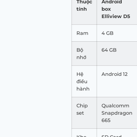
Thuộc
Android
tính
box
Elliview D5
Ram
4 GB
Bộ
64 GB
nhớ
Hệ
Android 12
điều
hành
Chip
Qualcomm
set
Snapdragon
665