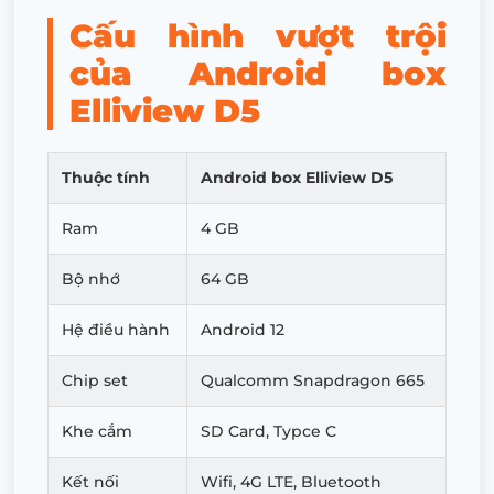
Cấu hình vượt trội
của Android box
Elliview D5
Thuộc tính
Android box Elliview D5
Ram
4 GB
Bộ nhớ
64 GB
Hệ điều hành
Android 12
Chip set
Qualcomm Snapdragon 665
Khe cắm
SD Card, Typce C
Kết nối
Wifi, 4G LTE, Bluetooth