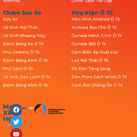
Sitemap
Chính Sách Trả Góp
Chăm Sóc Xe
Phụ Kiện Ô Tô
Rửa Xe
Màn Hình Android Ô Tô
Vệ Sinh Nội Thất
Android Box Cho Ô Tô
Vệ Sinh Khoang Máy
Camera Hành Trình Ô Tô
Đánh Bóng Xe Ô Tô
Camera 360 Ô Tô
Phủ Ceramic Ô Tô
Cảm Biến Áp Suất Lốp
Đánh Bóng Kính Ô Tô
Led Nội Thất Ô Tô
Phủ Gầm Ô Tô
Độ Đèn Tăng Sáng
Vệ Sinh Dàn Lạnh Ô Tô
Dán Phim Cách Nhiệt Ô Tô
Đánh Bóng Kính Ô Tô
Cách Âm Chống Ồn Ô Tô
Mạng
Xã
Hội