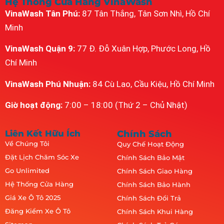
Hệ Thống Cửa Hàng VinaWash
VinaWash Tân Phú:
87 Tân Thắng, Tân Sơn Nhì, Hồ Chí
Minh
VinaWash Quận 9:
77 Đ. Đỗ Xuân Hợp, Phước Long, Hồ
Chí Minh
VinaWash Phú Nhuận:
84 Cù Lao, Cầu Kiệu, Hồ Chí Minh
Giờ hoạt động:
7:00 – 18:00 (Thứ 2 – Chủ Nhật)
Liên Kết Hữu Ích
Chính Sách
Về Chúng Tôi
Quy Chế Hoạt Động
Đặt Lịch Chăm Sóc Xe
Chính Sách Bảo Mật
Go Unlimited
Chính Sách Giao Hàng
Hệ Thống Cửa Hàng
Chính Sách Bảo Hành
Giá Xe Ô Tô 2025
Chính Sách Đổi Trả
Đăng Kiểm Xe Ô Tô
Chính Sách Khui Hàng