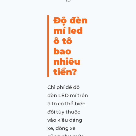
Độ đèn
mí led
ô tô
bao
nhiêu
tiền?
Chi phí để độ
đèn LED mí trên
ô tô có thể biến
đổi tùy thuộc
vào kiểu dáng
xe, dòng xe