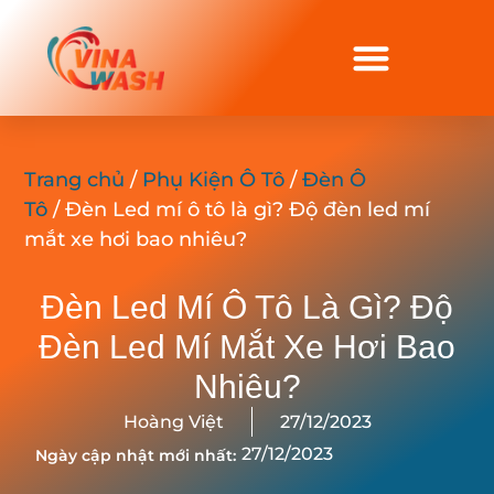
Trang chủ
/
Phụ Kiện Ô Tô
/
Đèn Ô
Tô
/ Đèn Led mí ô tô là gì? Độ đèn led mí
mắt xe hơi bao nhiêu?
Đèn Led Mí Ô Tô Là Gì? Độ
Đèn Led Mí Mắt Xe Hơi Bao
Nhiêu?
Hoàng Việt
27/12/2023
27/12/2023
Ngày cập nhật mới nhất: