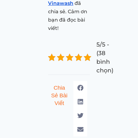
Vinawash
đã
chia sẻ. Cảm ơn
bạn đã đọc bài
viết!
5/5 -
(38
bình
chọn)
Chia
Sẻ Bài
Viết