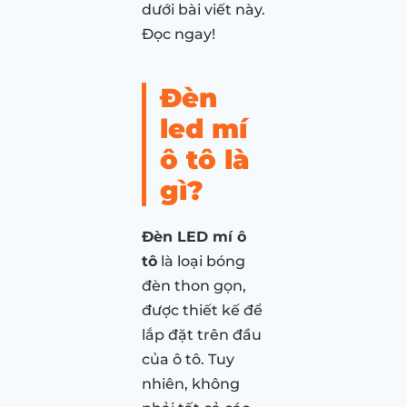
dưới bài viết này.
Đọc ngay!
Đèn
led mí
ô tô là
gì?
Đèn LED mí ô
tô
là loại bóng
đèn thon gọn,
được thiết kế để
lắp đặt trên đầu
của ô tô. Tuy
nhiên, không