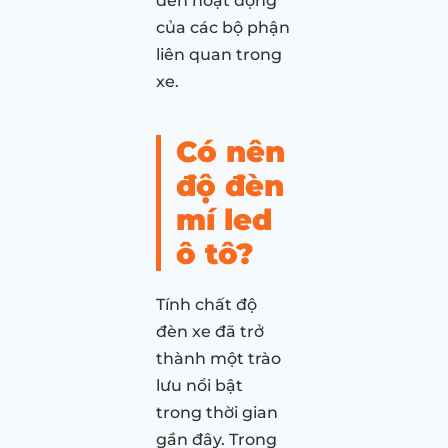
đến hoạt động
của các bộ phận
liên quan trong
xe.
Có nên
độ đèn
mí led
ô tô?
Tính chất độ
đèn xe đã trở
thành một trào
lưu nổi bật
trong thời gian
gần đây. Trong