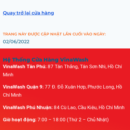
Quay trở lại cửa hàng
TRANG NÀY ĐƯỢC CẬP NHẬT LẦN CUỐI VÀO NGÀY:
02/06/2022
Hệ Thống Cửa Hàng VinaWash
VinaWash Tân Phú:
87 Tân Thắng, Tân Sơn Nhì, Hồ Chí
Minh
VinaWash Quận 9:
77 Đ. Đỗ Xuân Hợp, Phước Long, Hồ
Chí Minh
VinaWash Phú Nhuận:
84 Cù Lao, Cầu Kiệu, Hồ Chí Minh
Giờ hoạt động:
7:00 – 18:00 (Thứ 2 – Chủ Nhật)