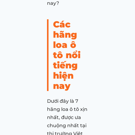
nay?
Các
hãng
loa ô
tô nổi
tiếng
hiện
nay
Dưới đây là 7
hãng loa ô tô xịn
nhất, được ưa
chuộng nhất tại
thị trường Việt