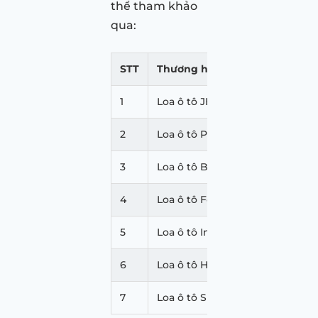
thể tham khảo
qua:
STT
Thương hiệu
Giá
1
Loa ô tô JBL
2.0
2
Loa ô tô Pioneer
1.0
3
Loa ô tô Bose
1.0
4
Loa ô tô Focal
10.
5
Loa ô tô Infinit
2.0
6
Loa ô tô Harman Kardon
6.0
7
Loa ô tô Subwoofer
4.0