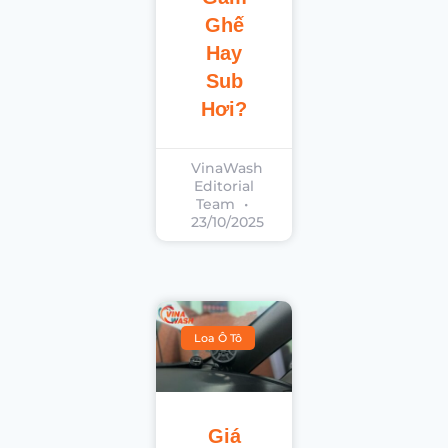
Ghế
Hay
Sub
Hơi?
VinaWash
Editorial
Team
23/10/2025
Loa Ô Tô
Giá