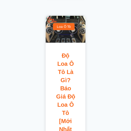
Loa Ô Tô
Độ
Loa Ô
Tô Là
Gì?
Báo
Giá Độ
Loa Ô
Tô
[Mới
Nhất