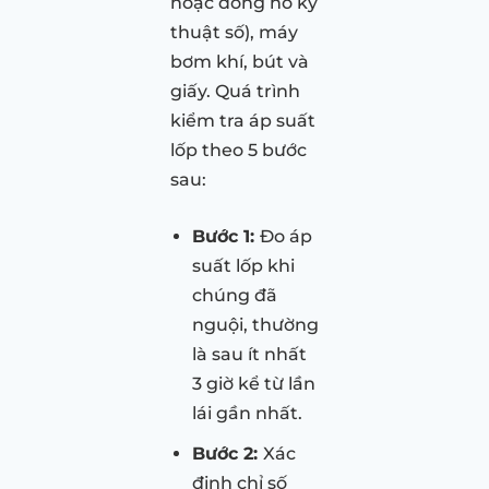
hoặc đồng hồ kỹ
thuật số), máy
bơm khí, bút và
giấy. Quá trình
kiểm tra áp suất
lốp theo 5 bước
sau:
Bước 1:
Đo áp
suất lốp khi
chúng đã
nguội, thường
là sau ít nhất
3 giờ kể từ lần
lái gần nhất.
Bước 2:
Xác
định chỉ số