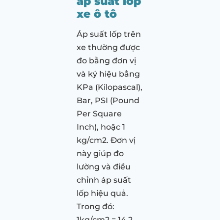
áp suất lốp
xe ô tô
Áp suất lốp trên
xe thường được
đo bằng đơn vị
và ký hiệu bằng
KPa (Kilopascal),
Bar, PSI (Pound
Per Square
Inch), hoặc 1
kg/cm2. Đơn vị
này giúp đo
lường và điều
chỉnh áp suất
lốp hiệu quả.
Trong đó:
1kg/cm2 = 14,2