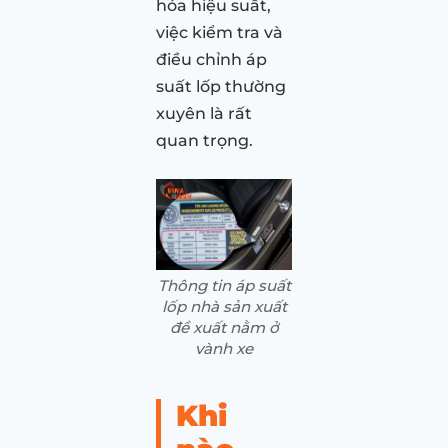
hóa hiệu suất,
việc kiểm tra và
điều chỉnh áp
suất lốp thường
xuyên là rất
quan trọng.
Thông tin áp suất
lốp nhà sản xuất
đề xuất nằm ở
vành xe
Khi