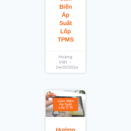
Biến
Áp
Suất
Lốp
TPMS
Hoàng
Việt
04/01/2024
Cảm Biến
Áp Suất
Lốp Ô Tô
Hướng