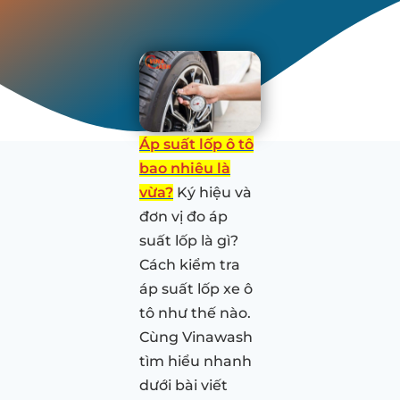
Áp suất lốp ô tô
bao nhiêu là
vừa?
Ký hiệu và
đơn vị đo áp
suất lốp là gì?
Cách kiểm tra
áp suất lốp xe ô
tô như thế nào.
Cùng Vinawash
tìm hiểu nhanh
dưới bài viết