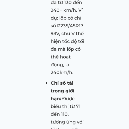
đa từ 130 đến
240+ km/h. Ví
dụ: lốp có chỉ
số P235/45R17
93V, chữ V thể
hiện tốc độ tối
đa mà lốp có
thể hoạt
động, là
240km/h.
Chỉ số tải
trọng giới
hạn:
Được
biểu thị từ 71
đến 110,
tương ứng với