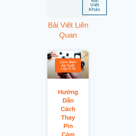
Bài
Viết
Khác
Bài Viết Liên
Quan
Cảm Biến
Áp Suất
Lốp Ô Tô
Hướng
Dẫn
Cách
Thay
Pin
Cảm