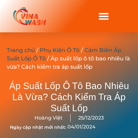
Trang chủ
/
Phụ Kiện Ô Tô
/
Cảm Biến Áp
Suất Lốp Ô Tô
/ Áp suất lốp ô tô bao nhiêu là
vừa? Cách kiểm tra áp suất lốp
Áp Suất Lốp Ô Tô Bao Nhiêu
Là Vừa? Cách Kiểm Tra Áp
Suất Lốp
Hoàng Việt
25/12/2023
04/01/2024
Ngày cập nhật mới nhất: