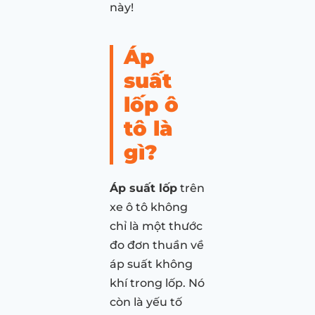
này!
Áp
suất
lốp ô
tô là
gì?
Áp suất lốp
trên
xe ô tô không
chỉ là một thước
đo đơn thuần về
áp suất không
khí trong lốp. Nó
còn là yếu tố