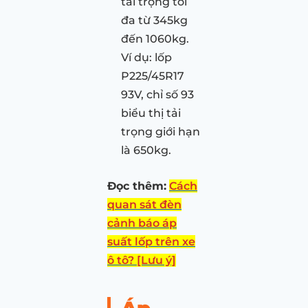
tải trọng tối
đa từ 345kg
đến 1060kg.
Ví dụ: lốp
P225/45R17
93V, chỉ số 93
biểu thị tải
trọng giới hạn
là 650kg.
Đọc thêm:
Cách
quan sát đèn
cảnh báo áp
suất lốp trên xe
ô tô? [Lưu ý]