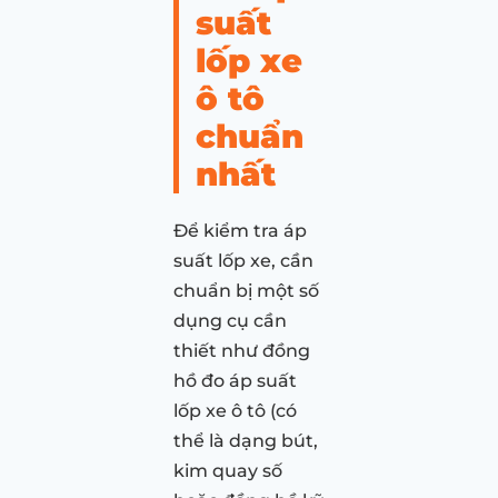
suất
lốp xe
ô tô
chuẩn
nhất
Để kiểm tra áp
suất lốp xe, cần
chuẩn bị một số
dụng cụ cần
thiết như đồng
hồ đo áp suất
lốp xe ô tô (có
thể là dạng bút,
kim quay số