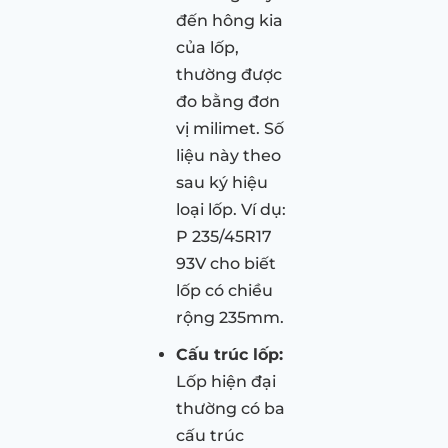
đến hông kia
của lốp,
thường được
đo bằng đơn
vị milimet. Số
liệu này theo
sau ký hiệu
loại lốp. Ví dụ:
P 235/45R17
93V cho biết
lốp có chiều
rộng 235mm.
Cấu trúc lốp:
Lốp hiện đại
thường có ba
cấu trúc