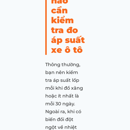
nào
cần
kiểm
tra đo
áp suất
xe ô tô
Thông thường,
bạn nên kiểm
tra áp suất lốp
mỗi khi đổ xăng
hoặc ít nhất là
mỗi 30 ngày.
Ngoài ra, khi có
biến đổi đột
ngột về nhiệt